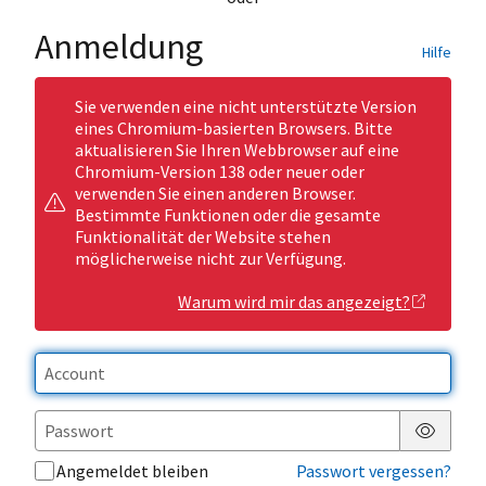
Anmeldung
Hilfe
Sie verwenden eine nicht unterstützte Version
eines Chromium-basierten Browsers. Bitte
aktualisieren Sie Ihren Webbrowser auf eine
Chromium-Version 138 oder neuer oder
verwenden Sie einen anderen Browser.
Bestimmte Funktionen oder die gesamte
Funktionalität der Website stehen
möglicherweise nicht zur Verfügung.
Warum wird mir das angezeigt?
Passwor
Angemeldet bleiben
Passwort vergessen?